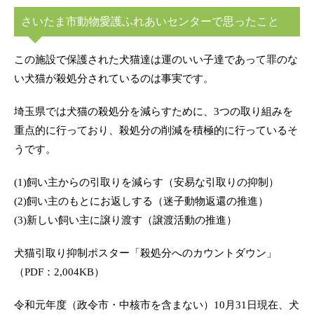
さいたま市動物愛護ふれあいセンターで思ったこと
この施設で保護された犬猫達は運のいい子達であって罪のな
い犬猫が殺処分されているのは事実です。
埼玉県では犬猫の殺処分を減らすために、3つの取り組みを
重点的に行っており、殺処分の削減を積極的に行っているそ
うです。
(1)飼い主からの引取りを減らす（安易な引取りの抑制）
(2)飼い主のもとにお返しする（迷子動物返還の推進）
(3)新しい飼い主に譲り渡す（譲渡活動の推進）
犬猫引取り抑制ポスター「殺処分へのカウントダウン」
（PDF：2,004KB）
令和元年度（政令市・中核市を含まない）10月31日現在、犬