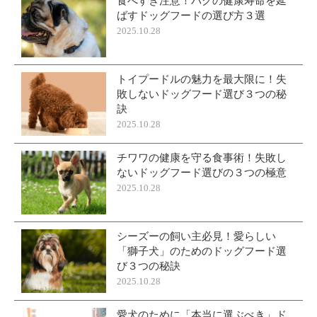
食べすぎ注意！パグの健康寿命を延
ばすドッグフードの選び方３選
2025.10.28
トイプードルの魅力を最大限に！失
敗しないドッグフード選び３つの秘
訣
2025.10.28
チワワの健康を守る食事術！失敗し
ないドッグフード選びの３つの極意
2025.10.28
シーズーの飼い主必見！愛らしい
「獅子犬」のためのドッグフード選
び３つの秘訣
2025.10.28
愛犬のために「本当に選ぶべき」ド