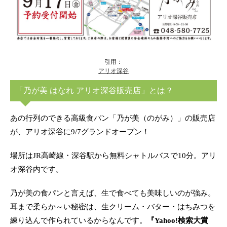
引用：
アリオ深谷
「乃が美 はなれ アリオ深谷販売店」とは？
あの行列のできる高級食パン「乃が美（のがみ）」の販売店
が、アリオ深谷に9/7グランドオープン！
場所はJR高崎線・深谷駅から無料シャトルバスで10分。アリ
オ深谷内です。
乃が美の食パンと言えば、生で食べても美味しいのが強み。
耳まで柔らか～い秘密は、生クリーム・バター・はちみつを
練り込んで作られているからなんです。
『Yahoo!検索大賞