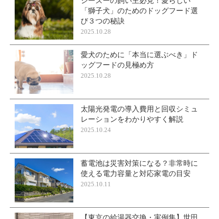
シーズーの飼い主必見！愛らしい
「獅子犬」のためのドッグフード選
び３つの秘訣
2025.10.28
愛犬のために「本当に選ぶべき」ド
ッグフードの見極め方
2025.10.28
太陽光発電の導入費用と回収シミュ
レーションをわかりやすく解説
2025.10.24
蓄電池は災害対策になる？非常時に
使える電力容量と対応家電の目安
2025.10.11
【東京の給湯器交換・実例集】世田