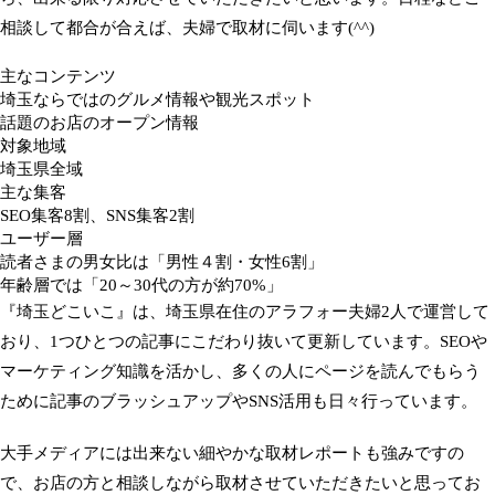
相談して都合が合えば、夫婦で取材に伺います(^^)
主なコンテンツ
埼玉ならではのグルメ情報や観光スポット
話題のお店のオープン情報
対象地域
埼玉県全域
主な集客
SEO集客8割、SNS集客2割
ユーザー層
読者さまの男女比は「男性４割・女性6割」
年齢層では「20～30代の方が約70%」
『埼玉どこいこ』は、埼玉県在住のアラフォー夫婦2人で運営して
おり、1つひとつの記事にこだわり抜いて更新しています。SEOや
マーケティング知識を活かし、多くの人にページを読んでもらう
ために記事のブラッシュアップやSNS活用も日々行っています。
大手メディアには出来ない細やかな取材レポートも強みですの
で、お店の方と相談しながら取材させていただきたいと思ってお