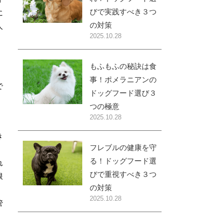
びで実践すべき３つ
に
の対策
人
2025.10.28
もふもふの秘訣は食
事！ポメラニアンの
で
ドッグフード選び３
つの極意
2025.10.28
き
フレブルの健康を守
る！ドッグフード選
れ
びで重視すべき３つ
限
の対策
2025.10.28
管