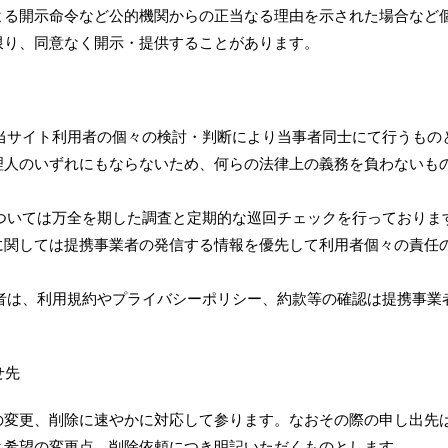
よる開示命令など公的機関からの正当なる理由を示された場合など
限り、同意なく開示・提供することがあります。
、当サイト利用者の個々の検討・判断により当事者同士にて行うもの
理人のいずれにもならないため、何らの法律上の義務を負わないも
については万全を期した調査と定期的な巡回チェックを行っておりま
に関しては提携事業者の発信する情報を優先して利用者個々の責任
用者は、利用規約やプライバシーポリシー、約款等の確認は提携事業
。
せ先
の変更、削除に速やかに対応して参ります。なおその際の申し出先
と希望の変更点、削除依頼につき明記いただくものとします。