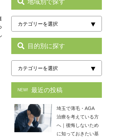
地域別で探す
護
つ
ル
目的別に探す
最近の投稿
NEW!
埼玉で薄毛・AGA
治療を考えている方
へ｜後悔しないため
に知っておきたい基