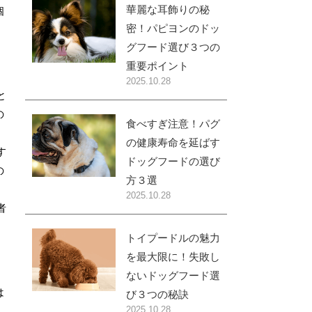
華麗な耳飾りの秘
個
密！パピヨンのドッ
グフード選び３つの
重要ポイント
2025.10.28
と
の
食べすぎ注意！パグ
の健康寿命を延ばす
す
ドッグフードの選び
の
方３選
2025.10.28
者
トイプードルの魅力
を最大限に！失敗し
ないドッグフード選
は
び３つの秘訣
2025.10.28