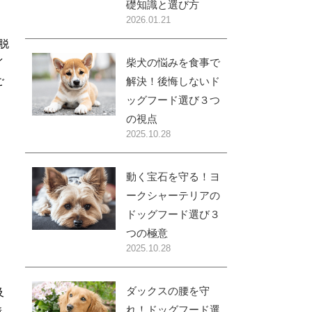
礎知識と選び方
2026.01.21
や脱
イ
柴犬の悩みを食事で
ご
解決！後悔しないド
ッグフード選び３つ
の視点
2025.10.28
動く宝石を守る！ヨ
ークシャーテリアの
ドッグフード選び３
つの極意
2025.10.28
ダックスの腰を守
及
れ！ドッグフード選
情