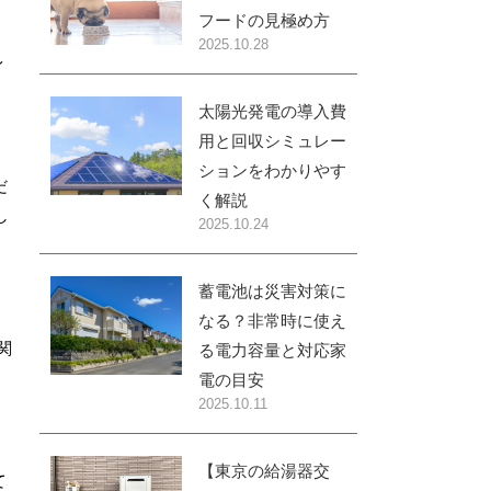
フードの見極め方
2025.10.28
イ
太陽光発電の導入費
用と回収シミュレー
ションをわかりやす
だ
く解説
し
2025.10.24
蓄電池は災害対策に
なる？非常時に使え
関
る電力容量と対応家
電の目安
2025.10.11
【東京の給湯器交
て