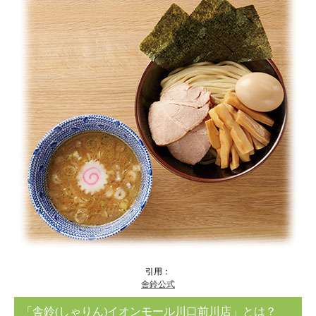
引用：
舎鈴公式
「舎鈴(しゃりん)イオンモール川口前川店」とは？