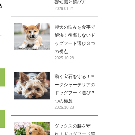
礎知識と選び方
店
2026.01.21
柴犬の悩みを食事で
解決！後悔しないド
ー
ッグフード選び３つ
の視点
2025.10.28
動く宝石を守る！ヨ
ークシャーテリアの
ドッグフード選び３
つの極意
2025.10.28
ダックスの腰を守
れ！ドッグフード選