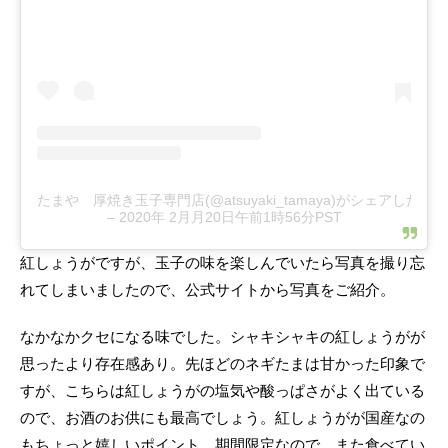
たまや 厚焼き玉子専門店(@atsuyaki_tamaya)がシェアした投稿
–
2020年 2月月20日午前1時56分PST
紅しょうがですが、玉子の味を楽しんでいたら写真を撮り忘
れてしまいましたので、公式サイトから写真をご紹介。
なかなかクセになる味でした。シャキシャキの紅しょうがが
思ったより存在感あり。先ほどのネギたまは甘かった印象で
すが、こちらは紅しょうがの塩気や酸っぱさがよく出ている
ので、お酒のお供にも最高でしょう。紅しょうがが国産なの
もちょっと嬉しいポイント。期間限定なので、また食べてい