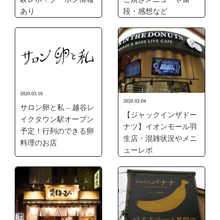
あり
段・感想など
2020.03.10
2020.03.04
サロン卵と私 – 越谷レ
【ジャックインザドー
イクタウン駅オープン
ナツ】イオンモール羽
予定！行列のできる卵
生店・混雑状況やメニ
料理のお店
ューレポ