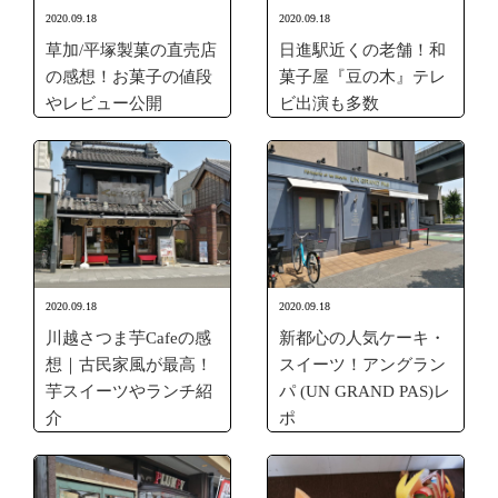
2020.09.18
2020.09.18
草加/平塚製菓の直売店
日進駅近くの老舗！和
の感想！お菓子の値段
菓子屋『豆の木』テレ
やレビュー公開
ビ出演も多数
2020.09.18
2020.09.18
川越さつま芋Cafeの感
新都心の人気ケーキ・
想｜古民家風が最高！
スイーツ！アングラン
芋スイーツやランチ紹
パ (UN GRAND PAS)レ
介
ポ