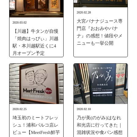
2020.02.28
大宮バナナジュース専
2020.03.02
門店『おおみやバナ
【川越】牛タンが自慢
ナ』の感想！値段やメ
「焼肉はっぴぃ」川越
ニューも一挙公開
駅・本川越駅近くに4
月オープン予定
2020.02.25
2020.02.10
埼玉初のミートフレッ
乃が美(のがみ)はなれ
シュ！浦和パルコ店レ
和光店に行ってきた｜
ビュー【MeetFresh鮮芋
混雑状況や食パン感想