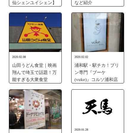
仙シェンユイシェン】
など紹介
2020.02.08
2020.02.02
山田うどん食堂｜映画
浦和駅・駅チカ！プリ
翔んで埼玉で話題！万
ン専門『ブーケ
能すぎる大衆食堂
(vuke)』コルソ浦和店
2020.01.28