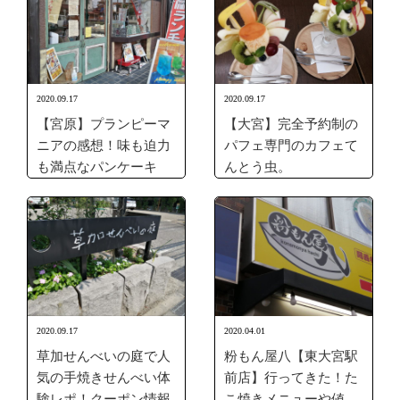
2020.09.17
2020.09.17
【宮原】プランピーマ
【大宮】完全予約制の
ニアの感想！味も迫力
パフェ専門のカフェて
も満点なパンケーキ
んとう虫。
2020.09.17
2020.04.01
草加せんべいの庭で人
粉もん屋八【東大宮駅
気の手焼きせんべい体
前店】行ってきた！た
験レポ！クーポン情報
こ焼きメニューや値